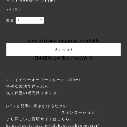
H2O Booster 200ml
¥4,180
数量
International shipping available
Add to cart
日本国内にお住まいの方向け
< エイチツーオーブースター> 200ml
特殊な製法で作られた
次世代型の還元性イオン水
[パッと簡単に吹きかけるだけの
スキンローション]
より詳しいご説明サイトはこちら↓
https://genie-inc.net/h2obooster/h2obooster/