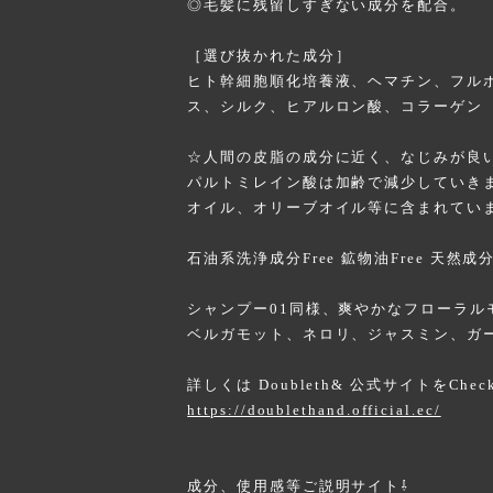
◎毛髪に残留しすぎない成分を配合。
［選び抜かれた成分］
ヒト幹細胞順化培養液、ヘマチン、フル
ス、シルク、ヒアルロン酸、コラーゲン
☆人間の皮脂の成分に近く、なじみが良
パルトミレイン酸は加齢で減少していき
オイル、オリーブオイル等に含まれてい
石油系洗浄成分Free 鉱物油Free 天然成
シャンプー01同様、爽やかなフローラル
ベルガモット、ネロリ、ジャスミン、ガ
詳しくは Doubleth& 公式サイトをChec
https://doublethand.official.ec/
成分、使用感等ご説明サイト⇩