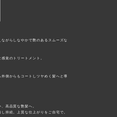
えながらしなやかで艶のあるスムーズな
な感覚のトリートメント。
。
ら外側からもコートしツヤめく髪へと導
。
い、高品質な艶髪へ。
着し持続。上質な仕上がりをご自宅で。