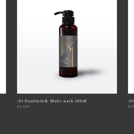
:03 Doubleth＆ Multi wash 300㎖
:0
¥3,520
¥9