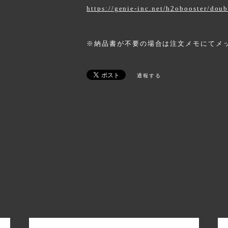
https://genie-inc.net/h2obooster/doub
※納品書が不要の場合は注文メモにてメ
通報する