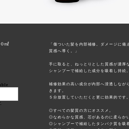
300㎖
「傷ついた髪を内部補修。ダメージに備
質感へ導く。」
手に取ると、ねっとりとした質感が濃厚
シャンプーで補給した成分を吸着し持続
補修効果の高い成分が内部へ浸透しなが
able
きます。
５分放置していただくと更に効果的です
け
◎すべての髪質の方にオススメ。
◎なめらかな質感、芯があるのに柔らか
◎シャンプーで補給したタンパク質を吸