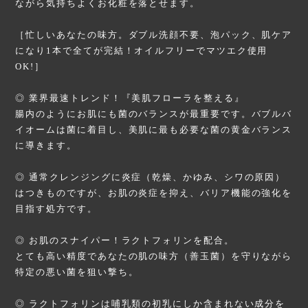
ながら気持ちよくお化粧を落とせます。
［忙しいあなたの味方。ダブル洗顔不要、泡パック、肌ケア
になり1本で全てが完結！オイルフリーでマツエク使用
OK!］
◎ 業界最速トレンド！『美肌フローラを整える』
腸内のようにお肌にも菌のバランスが最重要です。バブルバ
イオームは菌に着目し、美肌に最も必要な菌の黄金バランス
に導きます。
◎ 通常クレンジングに炎症（乾燥、かゆみ、シワの原因）
はつきものですが、お肌の炎症を抑え、バリア機能の強化を
目指す処方です。
◎ お肌のスナイパー！ラクトフォリンを配合。
とても高い精度であなたの肌の味方（善玉菌）を守りながら
特定の悪い菌を狙い撃ち。
◎ ラクトフォリンは哺乳類の初乳にしか含まれない成分を