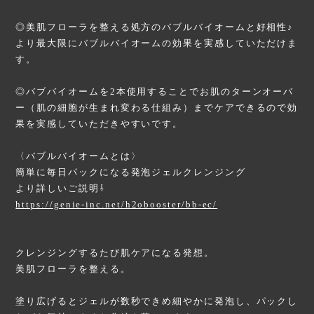
◎美肌フローラを整える処方のバブルバイオームと好相性♪
より最大限にバブルバイオームの効果を実感していただけま
す。
◎バブバイオームを2本使用することでお肌のターンオーバ
ー（肌の細胞が生まれ変わる仕組み）までケアできるので効
果を実感していただきやすいです。
〈バブルバイオームとは〉
簡単に毎日パックになる発泡ジェルクレンジング
より詳しいご説明⇩
https://genie-inc.net/h2obooster/bb-ec/
クレンジングするたび肌ケアになる発想。
美肌フローラを整える。
塗り広げるとジェルが数秒できめ細やかに発泡し、パックし