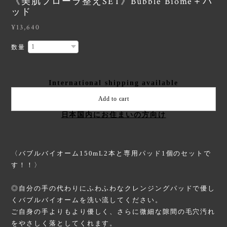
《美肌フローラ整えSET》Bubble Biome＋パ
ッド
¥13,640
数量
International shipping available
Add to cart
日本国内にお住まいの方向け
〈バブルバイオーム150mL2本と専用パッド1個のセットで
す！！〉
◎自分の手の代わりにふわふわなクレンジングパッドで優し
くバブルバイオームを洗い流してください。
ご自身の手よりもより優しく、さらに微細な隙間の毛穴汚れ
をやさしく落としてくれます。