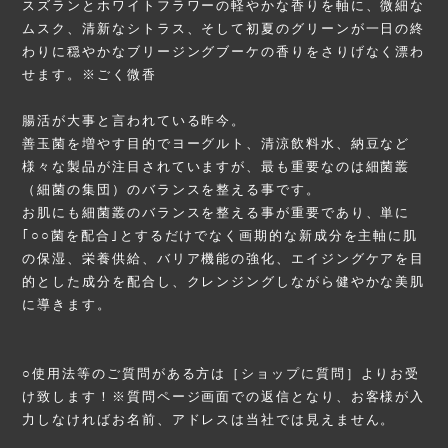
スズランとホワイトフラワーの軽やかな香りを軸に、微細な
ムスク、清新なシトラス、そして初夏のグリーンが一日の終
わりに穏やかなブリージングブーケの香りをさりげなく漂わ
せます。※ごく微香
腸活が大事と言われている昨今。
善玉菌を増やす目的でヨーグルト、清涼飲料水、納豆など
様々な製品が注目されていますが、最も重要なのは細菌叢
（細菌の集団）のバランスを整える事です。
お肌にも細菌叢のバランスを整える事が重要であり、単に
｢○○菌を配合｣とするだけでなく画期的な新成分を主軸に肌
の保湿、栄養供給、バリア機能の強化、エイジングケアを目
的とした成分を配合し、クレンジングしながら健やかな美肌
に導きます。
○使用法等のご質問がある方は［ショップに質問］よりお受
け致します！※質問ページ画面での返信となり、お客様が入
力しなければお名前、アドレスは当社では見えません。