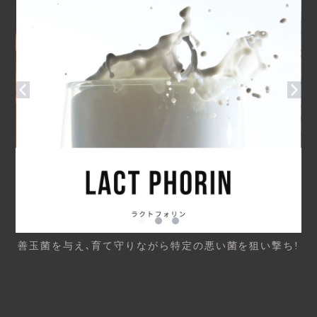
善玉菌を与え､育て守りながら特定の悪い菌を狙い撃ち!