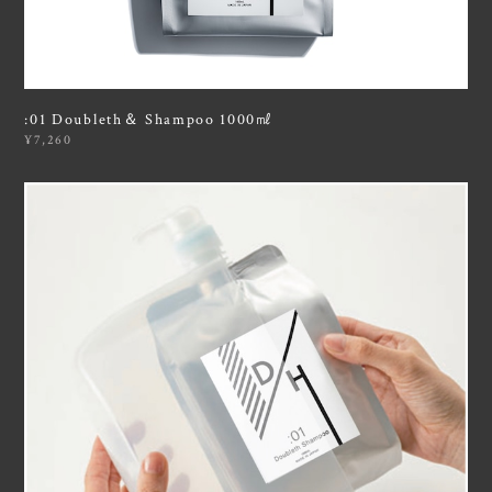
:01 Doubleth＆ Shampoo 1000㎖
¥7,260