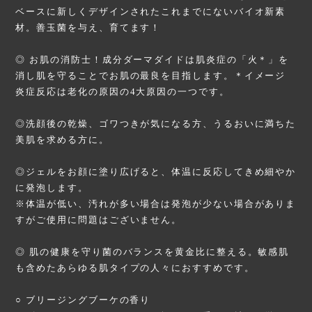
ベースに新しくデザインされたこれまでにないバイオ新素
材。善玉菌を与え、育てます！
◎ お肌の消防士！成分ダーマダイドは肌炎症の「火＊」を
消し肌を守ることでお肌の最良を目指します。＊イメージ
炎症反応は老化の原因の4大原因の一つです。
◎洗顔後の乾燥、ゴワつきが気になる方、うるおいに満ちた
美肌を求める方に。
◎ジェルをお顔に塗り広げると、体温に反応してきめ細やか
に発泡します。
※体温が低い、汚れが多い場合は発泡が少ない場合がありま
すがご使用に問題はございません。
◎ 肌の健康を守り菌のバランスを黄金比に整える。敏感肌
も含めたあらゆる肌タイプの人々におすすめです。
○ ブリージングブーケの香り